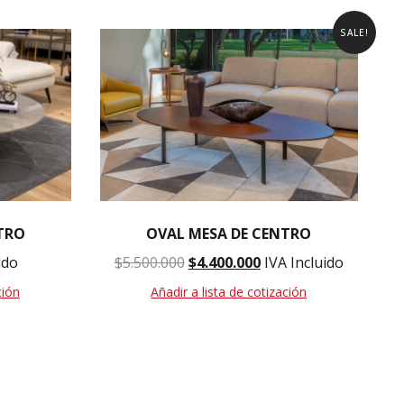
SALE!
TRO
OVAL MESA DE CENTRO
ido
$
5.500.000
$
4.400.000
IVA Incluido
ción
Añadir a lista de cotización