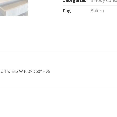
Categorías
Biffes y Cons
Tag
Bolero
al off white W160*D60*H75