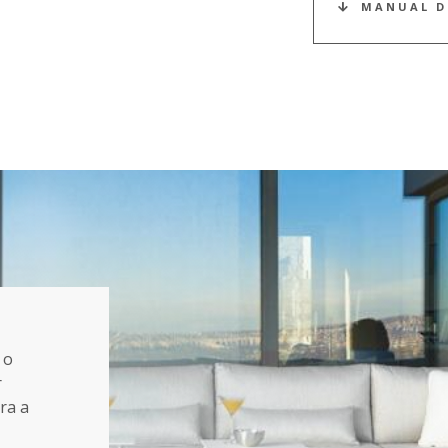
MANUAL D
 o
r
ra a